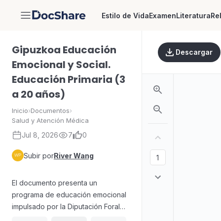
Estilo de Vida
Examen
Literatura
Re
DocShare
Gipuzkoa Educación
Descargar
Emocional y Social.
Educación Primaria (3
a 20 años)
Inicio
›
Documentos
›
Salud y Atención Médica
Jul 8, 2026
7
0
Subir por
River Wang
El documento presenta un
programa de educación emocional
impulsado por la Diputación Foral
de Gipuzkoa, orientado a