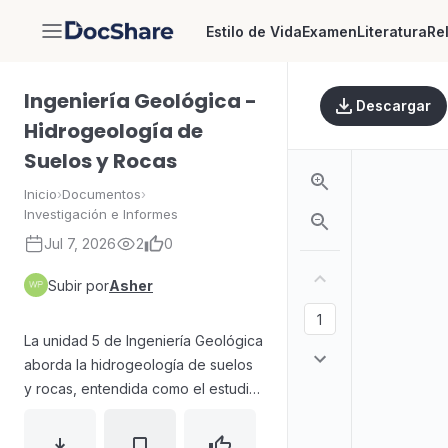
Estilo de Vida
Examen
Literatura
Re
DocShare
Ingeniería Geológica -
Descargar
Hidrogeología de
Suelos y Rocas
Inicio
›
Documentos
›
Investigación e Informes
Jul 7, 2026
2
0
Subir por
Asher
La unidad 5 de Ingeniería Geológica
aborda la hidrogeología de suelos
y rocas, entendida como el estudio
de las aguas almacenadas y
circulantes en el subsuelo. Se