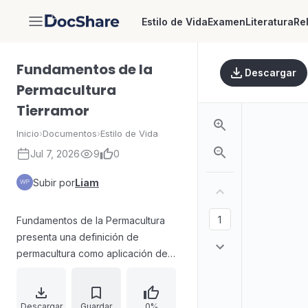
Estilo de Vida
Examen
Literatura
Re
DocShare
Fundamentos de la
Descargar
Permacultura
Tierramor
Inicio
›
Documentos
›
Estilo de Vida
Jul 7, 2026
9
0
Subir por
Liam
Fundamentos de la Permacultura
presenta una definición de
permacultura como aplicación de
éticas y principios de diseño
universales orientados a planificar,
desarrollar, mantener y preservar
Descargar
Guardar
0%