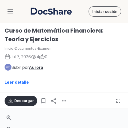
Iniciar sesión
DocShare
Curso de Matemática Financiera:
Teoría y Ejercicios
Inicio
›
Documentos
›
Examen
Jul 7, 2026
4
0
Subir por
Aurora
Leer detalle
Descargar