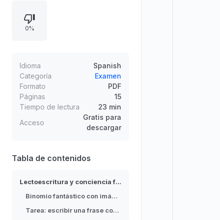
integrando vocabulario y
correspondencia fonema-grafema.
0%
Incluye autores y créditos de los
pictogramas, además de
referencias de procedencia y
licencias, con enfoque didáctico
Idioma
Spanish
para apoyar la práctica lingüística y
Categoría
Examen
Formato
PDF
el desarrollo de habilidades de
Páginas
15
conciencia fonológica.
Tiempo de lectura
23 min
Gratis para
Acceso
descargar
Tabla de contenidos
Lectoescritura y conciencia fonológica
Binomio fantástico con imágenes
Tarea: escribir una frase con dos palabras