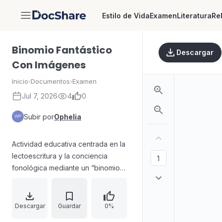
Estilo de Vida
Examen
Literatura
Re
DocShare
Binomio Fantástico
Descargar
Con Imágenes
Inicio
›
Documentos
›
Examen
Jul 7, 2026
4
0
Subir por
Ophelia
Actividad educativa centrada en la
lectoescritura y la conciencia
fonológica mediante un “binomio
fantástico con imágenes”. El material
solicita escribir una frase que
contenga dos palabras
Descargar
Guardar
0%
representadas visualmente,