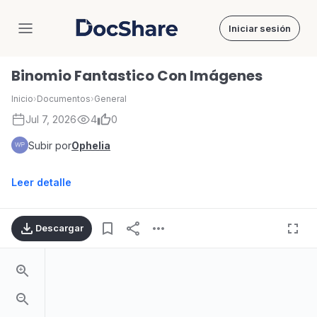
Iniciar sesión
DocShare
Binomio Fantastico Con Imágenes
Inicio
›
Documentos
›
General
Jul 7, 2026
4
0
Subir por
Ophelia
Leer detalle
Descargar