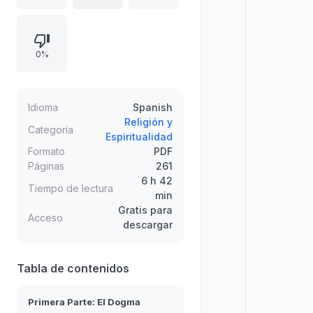
trata el Tarot como “libro sagrado”,
articulando los arcanos mayores
con las letras hebreas. Desarrolla
0%
interpretaciones del pentagrama
invertido y del simbolismo
demoníaco, y formula conceptos
como cuerpo astral y mundo astral,
Idioma
Spanish
además de relacionarlos con
Religión y
Categoría
Espiritualidad
tradiciones herméticas, cabalísticas
Formato
PDF
e influjos previos.
Páginas
261
6 h 42
Tiempo de lectura
min
Gratis para
Acceso
descargar
Tabla de contenidos
Primera Parte: El Dogma