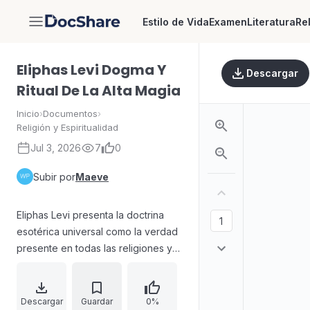
Estilo de Vida
Examen
Literatura
Re
DocShare
Eliphas Levi Dogma Y
Descargar
Ritual De La Alta Magia
Inicio
›
Documentos
›
Religión y Espiritualidad
Jul 3, 2026
7
0
Subir por
Maeve
Eliphas Levi presenta la doctrina
esotérica universal como la verdad
presente en todas las religiones y
propone una fraternidad de
iniciados. Define por primera vez
los términos ocultismo y ocultista, y
Descargar
Guardar
0%