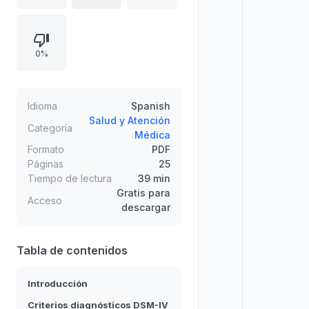
inteligencia ni por déficits
sensoriales significativos y que
suele coexistir con alteraciones en
0%
la expresión escrita, el cálculo u
otros trastornos de la comunicación.
Incluye criterios diagnósticos DSM-
IV, alteraciones asociadas
Idioma
Spanish
(lateralización, psicomotricidad,
Salud y Atención
Categoría
Médica
percepción y lenguaje), etiología y
Formato
PDF
prevalencia, evaluación psico-
Páginas
25
pedagógica y orientaciones para el
Tiempo de lectura
39 min
tratamiento, además de
Gratis para
Acceso
conclusiones.
descargar
Tabla de contenidos
Introducción
Criterios diagnósticos DSM-IV