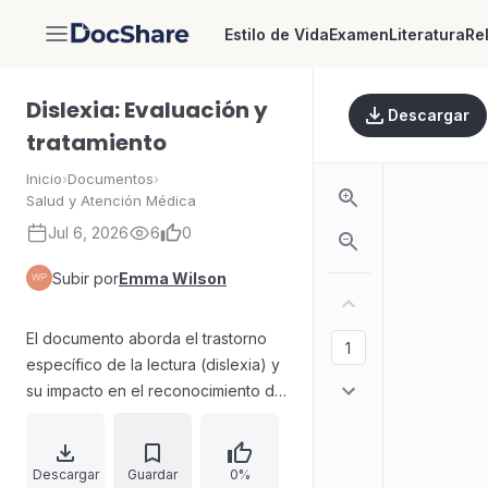
Estilo de Vida
Examen
Literatura
Re
DocShare
Dislexia: Evaluación y
Descargar
tratamiento
Inicio
›
Documentos
›
Salud y Atención Médica
Jul 6, 2026
6
0
Subir por
Emma Wilson
El documento aborda el trastorno
específico de la lectura (dislexia) y
su impacto en el reconocimiento de
palabras, la lectura lenta e insegura
y la escasa comprensión. Se aclara
que no se explica por baja
Descargar
Guardar
0%