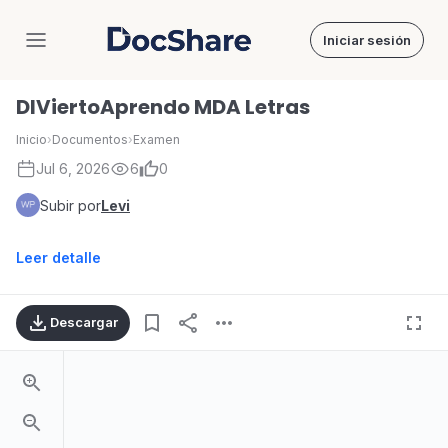
Iniciar sesión
DocShare
DIViertoAprendo MDA Letras
Inicio
›
Documentos
›
Examen
Jul 6, 2026
6
0
Subir por
Levi
Leer detalle
Descargar