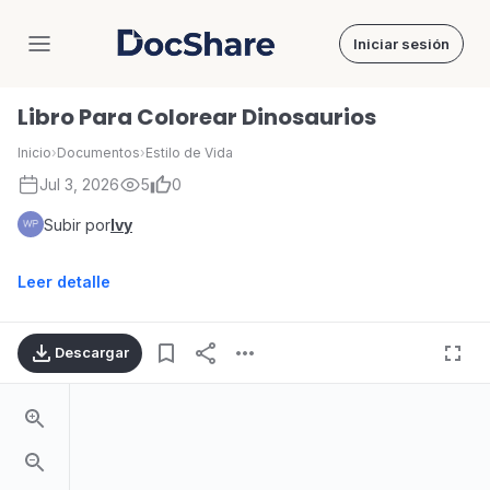
Iniciar sesión
DocShare
Libro Para Colorear Dinosaurios
Inicio
›
Documentos
›
Estilo de Vida
Jul 3, 2026
5
0
Subir por
Ivy
Leer detalle
Descargar