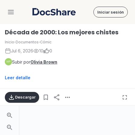
Iniciar sesión
DocShare
Década de 2000: Los mejores chistes
Inicio
›
Documentos
›
Cómic
Jul 6, 2026
10
0
Subir por
Olivia Brown
Leer detalle
Descargar