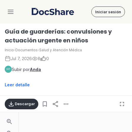
Iniciar sesión
DocShare
Guía de guarderías: convulsiones y
actuación urgente en niños
Inicio
›
Documentos
›
Salud y Atención Médica
Jul 7, 2026
8
0
Subir por
Anda
Leer detalle
Descargar