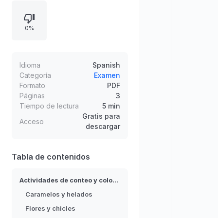
cuadro, seguido de colorear. Los
materiales abarcan caramelos,
0%
helados, flores, chicles, dulces,
chocolates tipo Kiss, paletas y
bombones. El objetivo es reforzar
el reconocimiento de cantidades, la
Idioma
Spanish
correspondencia número-cantidad
Categoría
Examen
Formato
PDF
y la atención durante el ejercicio.
Páginas
3
Tiempo de lectura
5 min
Gratis para
Acceso
descargar
Tabla de contenidos
Actividades de conteo y coloreado
Caramelos y helados
Flores y chicles