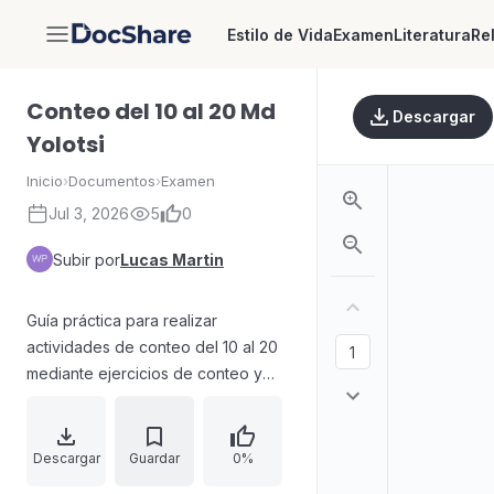
Estilo de Vida
Examen
Literatura
Re
DocShare
Conteo del 10 al 20 Md
Descargar
Yolotsi
Inicio
›
Documentos
›
Examen
Jul 3, 2026
5
0
Subir por
Lucas Martin
Guía práctica para realizar
actividades de conteo del 10 al 20
mediante ejercicios de conteo y
coloreado. Incluye consignas para
contar con cuidado distintos
elementos dulces y escribir el
Descargar
Guardar
0%
número correspondiente en un