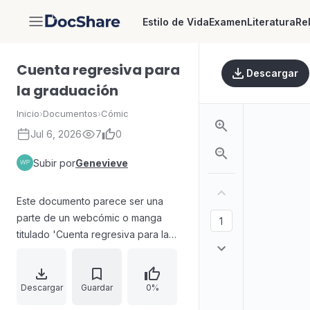
Estilo de Vida
Examen
Literatura
Re
DocShare
Cuenta regresiva para
Descargar
la graduación
Inicio
›
Documentos
›
Cómic
Jul 6, 2026
7
0
Subir por
Genevieve
Este documento parece ser una
parte de un webcómic o manga
titulado 'Cuenta regresiva para la
graduación', con el capítulo 13. Las
imágenes muestran paneles de
conversación entre personajes y se
Descargar
Guardar
0%
centran en temas de graduación,