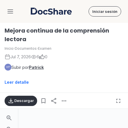
Iniciar sesión
DocShare
Mejora continua de la comprensión
lectora
Inicio
›
Documentos
›
Examen
Jul 7, 2026
6
0
Subir por
Patrick
Leer detalle
Descargar