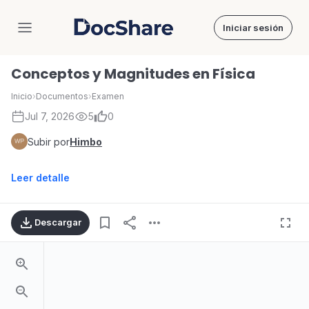
Iniciar sesión
DocShare
Conceptos y Magnitudes en Física
Inicio
›
Documentos
›
Examen
Jul 7, 2026
5
0
Subir por
Himbo
Leer detalle
Descargar