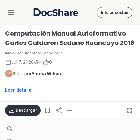
Iniciar sesión
DocShare
Computación Manual Autoformativo
Carlos Calderon Sedano Huancayo 2016
Inicio
›
Documentos
›
Tecnología
Jul 7, 2026
4
0
Subir por
Emma Wilson
Leer detalle
Descargar