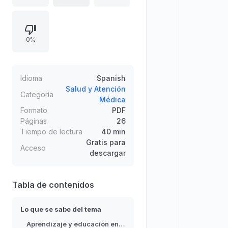
de la educación no formal realizada
en comunidades, grupos y talleres,
destacando beneficios como la
0%
disminución del aislamiento, el
aumento del contacto social y el
mantenimiento de la actividad
intelectual. Presenta motivaciones
Idioma
Spanish
frecuentes para estudiar,
Salud y Atención
Categoría
Médica
incluyendo propósitos prácticos,
Formato
PDF
prevención de déficits cognitivos y
Páginas
26
afrontamiento de crisis.
Tiempo de lectura
40 min
Gratis para
Acceso
descargar
Tabla de contenidos
Lo que se sabe del tema
Aprendizaje y educación en los adultos mayores