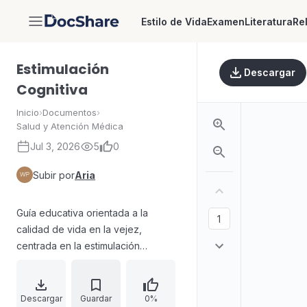
Estilo de Vida
Examen
Literatura
Re
DocShare
Estimulación
Descargar
Cognitiva
Inicio
›
Documentos
›
Salud y Atención Médica
Jul 3, 2026
5
0
Subir por
Aria
Guía educativa orientada a la
calidad de vida en la vejez,
centrada en la estimulación
cognitiva a través del aprendizaje y
la educación permanente en
adultos mayores. Desarrolla el valor
Descargar
Guardar
0%