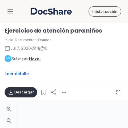
Iniciar sesión
DocShare
Ejercicios de atención para niños
Inicio
›
Documentos
›
Examen
Jul 7, 2026
4
0
Subir por
Hazel
Leer detalle
Descargar