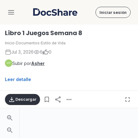
Iniciar sesión
DocShare
Libro 1 Juegos Semana 8
Inicio
›
Documentos
›
Estilo de Vida
Jul 3, 2026
6
0
Subir por
Asher
Leer detalle
Descargar