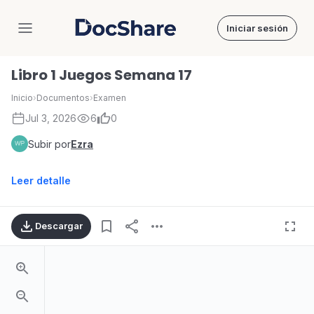
Iniciar sesión
DocShare
Libro 1 Juegos Semana 17
Inicio
›
Documentos
›
Examen
Jul 3, 2026
6
0
Subir por
Ezra
Leer detalle
Descargar