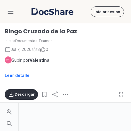
Iniciar sesión
DocShare
Bingo Cruzado de la Paz
Inicio
›
Documentos
›
Examen
Jul 7, 2026
3
0
Subir por
Valentina
Leer detalle
Descargar