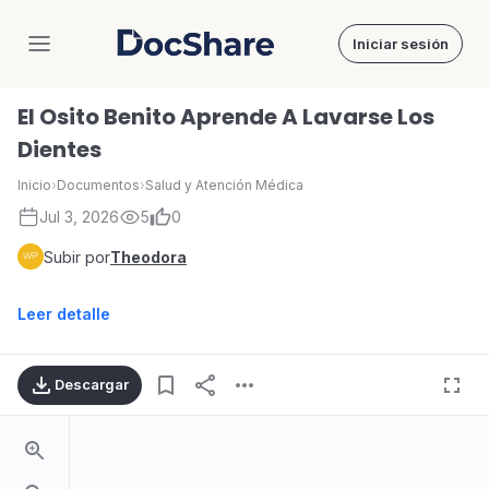
Iniciar sesión
DocShare
El Osito Benito Aprende A Lavarse Los
Dientes
Inicio
›
Documentos
›
Salud y Atención Médica
Jul 3, 2026
5
0
Subir por
Theodora
Leer detalle
Descargar