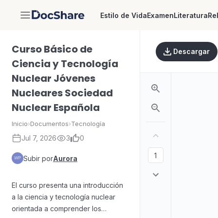
Estilo de Vida
Examen
Literatura
Re
DocShare
Curso Básico de
Descargar
Ciencia y Tecnología
Nuclear Jóvenes
Nucleares Sociedad
Nuclear Española
Inicio
›
Documentos
›
Tecnología
Jul 7, 2026
3
0
Subir por
Aurora
El curso presenta una introducción
a la ciencia y tecnología nuclear
orientada a comprender los