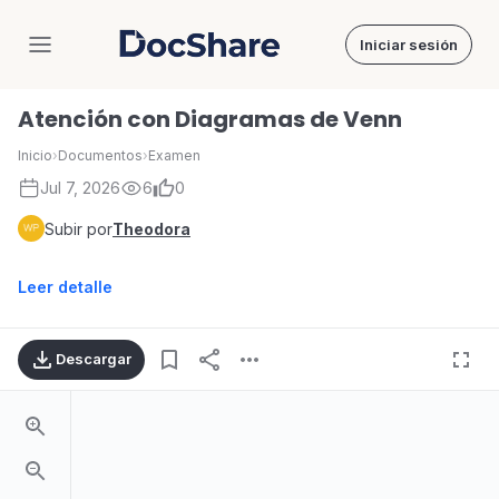
Iniciar sesión
DocShare
Atención con Diagramas de Venn
Inicio
›
Documentos
›
Examen
Jul 7, 2026
6
0
Subir por
Theodora
Leer detalle
Descargar