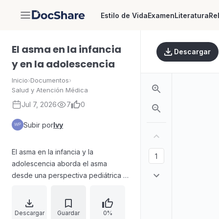
Estilo de Vida
Examen
Literatura
Re
DocShare
El asma en la infancia
Descargar
y en la adolescencia
Inicio
›
Documentos
›
Salud y Atención Médica
Jul 7, 2026
7
0
Subir por
Ivy
El asma en la infancia y la
adolescencia aborda el asma
desde una perspectiva pediátrica y
divulgativa, describiendo el sistema
respiratorio, qué es la enfermedad
y su relevancia en salud pública. El
Descargar
Guardar
0%