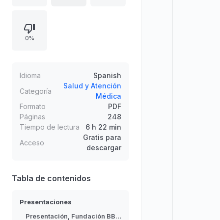
contenido desarrolla la evolución,
causas y tipos de asma, y aclara la
relación con la alergia. Además,
0%
presenta síntomas, factores
desencadenantes y criterios para
sospechar la enfermedad en niños.
Incluye enfoques de diagnóstico
Idioma
Spanish
clínico y funcional y pruebas
Salud y Atención
Categoría
Médica
habituales de función pulmonar.
Formato
PDF
Páginas
248
Tiempo de lectura
6 h 22 min
Gratis para
Acceso
descargar
Tabla de contenidos
Presentaciones
Presentación, Fundación BBVA