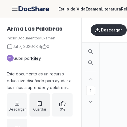
Estilo de Vida
Examen
Literatura
Re
DocShare
Arma Las Palabras
Descargar
Inicio
›
Documentos
›
Examen
Jul 7, 2026
4
0
Subir por
Riley
Este documento es un recurso
educativo diseñado para ayudar a
los niños a aprender y deletrear
palabras en español. Presenta una
serie de palabras descompuestas
en letras individuales, para ser
Descargar
Guardar
0%
armadas por el usuario. El material
incluye palabras comunes como