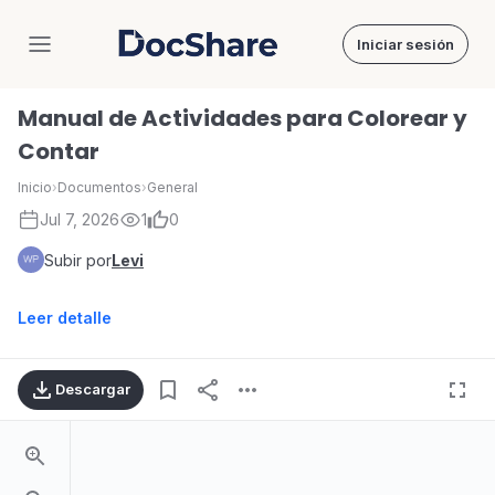
Iniciar sesión
DocShare
Manual de Actividades para Colorear y
Contar
Inicio
›
Documentos
›
General
Jul 7, 2026
1
0
Subir por
Levi
Leer detalle
Descargar