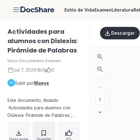
Estilo de Vida
Examen
Literatura
Re
DocShare
Actividades para
Descargar
alumnos con Dislexia:
Pirámide de Palabras
Inicio
›
Documentos
›
Examen
Jul 7, 2026
8
0
Subir por
Maeve
Este documento, titulado
'Actividades para alumnos con
Dislexia: Pirámide de Palabras',
presenta un ejercicio lúdico y
educativo diseñado para
estudiantes con dislexia. El juego
Descargar
Guardar
0%