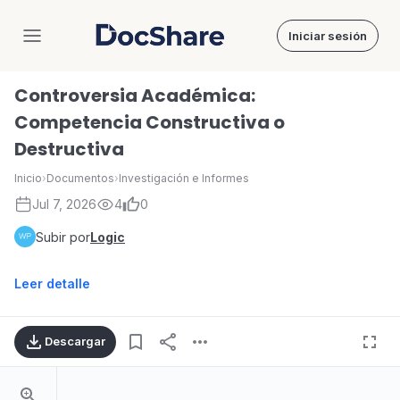
Iniciar sesión
DocShare
Controversia Académica:
Competencia Constructiva o
Destructiva
Inicio
›
Documentos
›
Investigación e Informes
Jul 7, 2026
4
0
Subir por
Logic
Leer detalle
Descargar