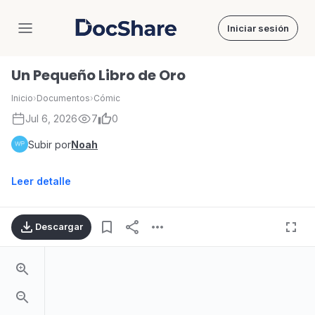
Iniciar sesión
DocShare
Un Pequeño Libro de Oro
Inicio
›
Documentos
›
Cómic
Jul 6, 2026
7
0
Subir por
Noah
Leer detalle
Descargar