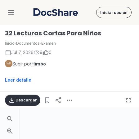
Iniciar sesión
DocShare
32 Lecturas Cortas Para Niños
Inicio
›
Documentos
›
Examen
Jul 7, 2026
9
0
Subir por
Himbo
Leer detalle
Descargar