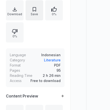
tinggi di lima regional Indonesia.
Buku ini menampilkan nilai
berkarakter, berprestasi, dan
Download
Save
0%
kontributif melalui klasifikasi alumni
dalam kategori akademisi, aktivis
pemuda, entrepreneur, organisasi,
0%
kompetisi, dan social actor, sebagai
inspirasi dan pembelajaran untuk
membangun Indonesia yang lebih
baik dan bermartabat.
Language
Indonesian
Category
Literature
Format
PDF
Pages
95
Reading Time
2 h 26 min
Access
Free to download
Content Preview