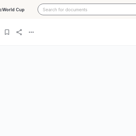
c
World Cup