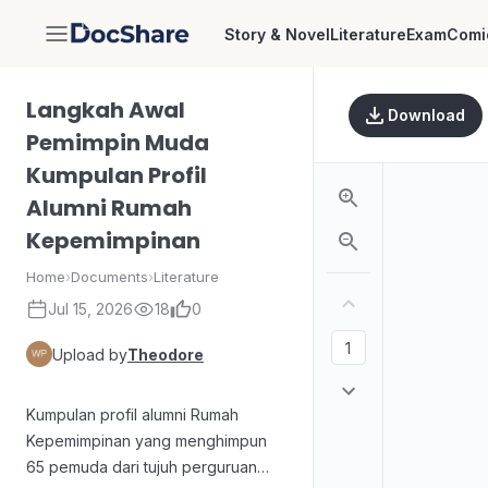
Story & Novel
Literature
Exam
Comi
DocShare
Langkah Awal
Download
Pemimpin Muda
Kumpulan Profil
Alumni Rumah
Kepemimpinan
Home
›
Documents
›
Literature
Jul 15, 2026
18
0
Upload by
Theodore
Kumpulan profil alumni Rumah
Kepemimpinan yang menghimpun
65 pemuda dari tujuh perguruan