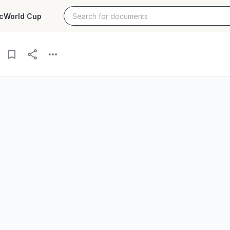
c
World Cup