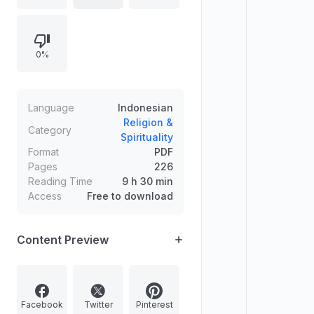
sebagai referensi bagi pembimbing
ibadah dan jemaah, dengan
pendekatan penjelasan
0%
jurisprudensi analitik untuk
menumbuhkan pemahaman dan
kemampuan analisis kritis terhadap
dasar-dasar hukum fikih terkait
Language
Indonesian
manasik haji.
Religion &
Category
Spirituality
Format
PDF
Pages
226
Reading Time
9 h 30 min
Access
Free to download
Content Preview
Facebook
Twitter
Pinterest