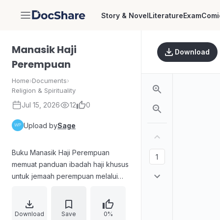
Story & Novel
Literature
Exam
Comi
DocShare
Manasik Haji
Download
Perempuan
Home
›
Documents
›
Religion & Spirituality
Jul 15, 2026
12
0
Upload by
Sage
Buku Manasik Haji Perempuan
memuat panduan ibadah haji khusus
untuk jemaah perempuan melalui
pembinaan, pelayanan, dan
perlindungan sesuai ketentuan
syariat Islam. Materi disajikan
Download
Save
0%