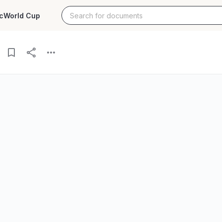
c
World Cup