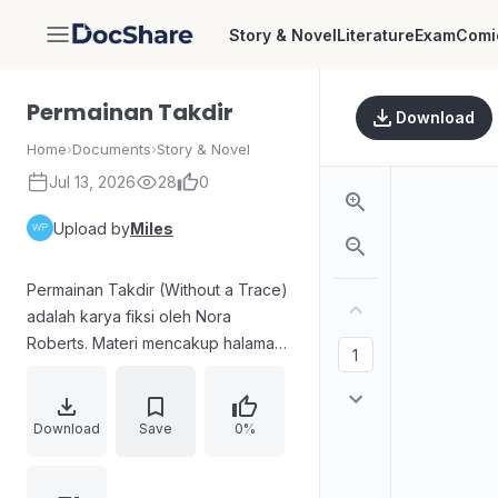
Story & Novel
Literature
Exam
Comi
DocShare
Permainan Takdir
Download
Home
›
Documents
›
Story & Novel
Jul 13, 2026
28
0
Upload by
Miles
Permainan Takdir (Without a Trace)
adalah karya fiksi oleh Nora
Roberts. Materi mencakup halaman
hak cipta, ketentuan pidana
pelanggaran hak cipta berdasarkan
Undang-Undang Republik
Download
Save
0%
Indonesia Nomor 19 Tahun 2002,
serta informasi penerbitan edisi