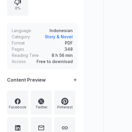
terjemahan Indonesia oleh PT
0%
Gramedia Pustaka Utama (2015),
termasuk alih bahasa, editor, desain
sampul, ISBN, dan identitas
penerbit.
Language
Indonesian
Category
Story & Novel
Format
PDF
Pages
348
Reading Time
8 h 56 min
Access
Free to download
Content Preview
Facebook
Twitter
Pinterest