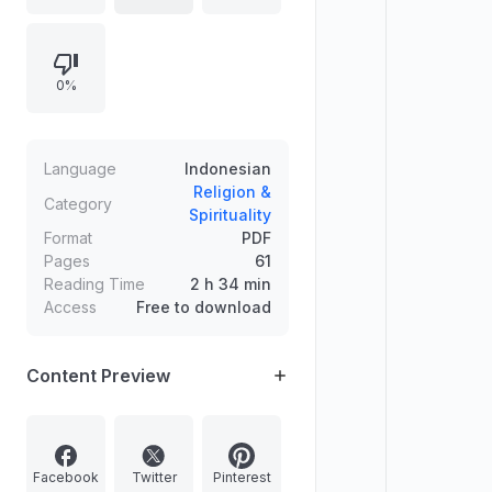
sekarang. Materi menegaskan
pentingnya memahami bahwa Allah
adalah pencipta dan pemberi
0%
rezeki, bukan sekadar pengakuan,
serta mengajak pada penutup yang
menekankan dakwah tauhid untuk
keluarga.
Language
Indonesian
Religion &
Category
Spirituality
Format
PDF
Pages
61
Reading Time
2 h 34 min
Access
Free to download
Content Preview
Facebook
Twitter
Pinterest