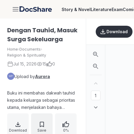
Story & Novel
Literature
Exam
Comi
DocShare
Dengan Tauhid, Masuk
Download
Surga Sekeluarga
Home
›
Documents
›
Religion & Spirituality
Jul 15, 2026
15
0
Upload by
Aurora
Buku ini membahas dakwah tauhid
kepada keluarga sebagai prioritas
utama, menjelaskan bahaya
kesyirikan serta penyebab
terjadinya kesyirikan, termasuk
praktik kesyirikan di zaman
Download
Save
0%