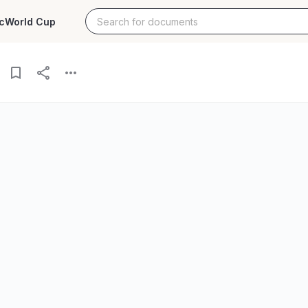
c
World Cup