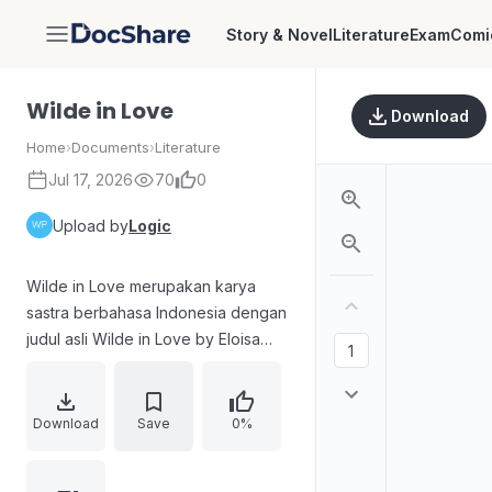
Story & Novel
Literature
Exam
Comi
DocShare
Wilde in Love
Download
Home
›
Documents
›
Literature
Jul 17, 2026
70
0
Upload by
Logic
Wilde in Love merupakan karya
sastra berbahasa Indonesia dengan
judul asli Wilde in Love by Eloisa
James, memuat informasi
penerbitan, alih bahasa,
penyuntingan, dan desain sampul.
Download
Save
0%
Buku ini dilindungi oleh hak cipta,
termasuk ketentuan larangan