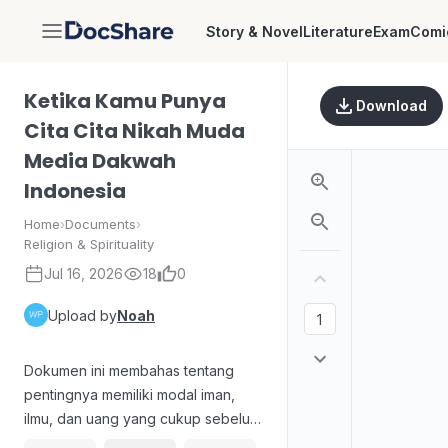
Story & Novel
Literature
Exam
Comi
DocShare
Ketika Kamu Punya
Download
Cita Cita Nikah Muda
Media Dakwah
Indonesia
Home
›
Documents
›
Religion & Spirituality
Jul 16, 2026
18
0
Upload by
Noah
Dokumen ini membahas tentang
pentingnya memiliki modal iman,
ilmu, dan uang yang cukup sebelum
memutuskan untuk menikah muda.