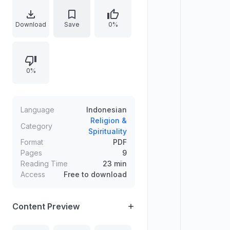
Penulis menekankan bahwa
pernikahan membutuhkan
Download
Save
0%
persiapan matang, bukan hanya
keberanian nekat. Jika persiapan
belum memadai, disarankan untuk
0%
berpuasa dan mempercepat
pengumpulan modal tersebut.
Language
Indonesian
Religion &
Category
Spirituality
Format
PDF
Pages
9
Reading Time
23 min
Access
Free to download
Content Preview