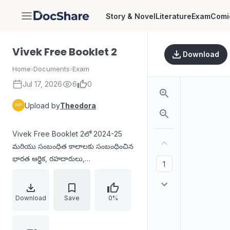
Story & Novel
Literature
Exam
Comi
DocShare
Vivek Free Booklet 2
Download
Home
›
Documents
›
Exam
Jul 17, 2026
6
0
Upload by
Theodora
Vivek Free Booklet 2లో 2024-25
మరియు సంబంధిత కాలాలకు సంబంధించిన
భారత ఆర్థిక, రహదారులు,
టెలికమ్యూనికేషన్లు, మౌలిక వసతులు,
ఉక్కు/తయారీ రంగాలు, అలాగే ఎలక్ట్రానిక్
మార్కెట్ వాటా వంటి అంశాలపై బహుళ
Download
Save
0%
ఎంపిక ప్రశ్నలు (ప్రకటనలు సరిచూడడం/
సరైనది ఎంచుకోవడం వంటి రకాలు)