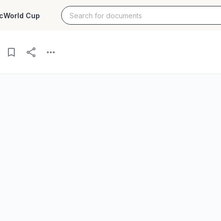
c
World Cup