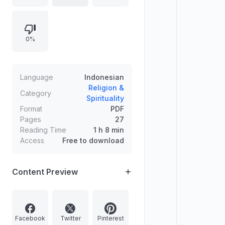
ibadah khususnya puasa karena
bulan ini sering dilalaikan manusia,
disertai dalil-dalil hadis tentang
0%
Rasulullah yang banyak berpuasa di
bulan Sya'ban.
Language
Indonesian
Religion &
Category
Spirituality
Format
PDF
Pages
27
Reading Time
1 h 8 min
Access
Free to download
Content Preview
Facebook
Twitter
Pinterest