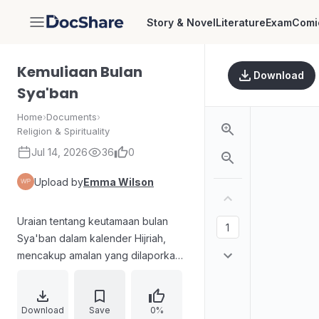
Story & Novel
Literature
Exam
Comi
DocShare
Kemuliaan Bulan
Download
Sya'ban
Home
›
Documents
›
Religion & Spirituality
Jul 14, 2026
36
0
Upload by
Emma Wilson
Uraian tentang keutamaan bulan
Sya'ban dalam kalender Hijriah,
mencakup amalan yang dilaporkan
kepada Allah pada aspek tahunan,
mingguan, dan harian. Pembahasan
juga menganjurkan memperbanyak
Download
Save
0%