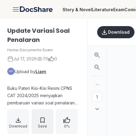
Story & Novel
Literature
Exam
Comi
DocShare
Update Variasi Soal
Download
Penalaran
Home
›
Documents
›
Exam
Jul 17, 2026
70
0
Upload by
Liam
Buku Paten Kisi-Kisi Resmi CPNS
CAT 2024/2025 menyajikan
pembaruan variasi soal penalaran
untuk kebutuhan seleksi Calon
Pegawai Negeri Sipil. Materi
difokuskan pada komponen TWK,
Download
Save
0%
khususnya variasi soal dengan