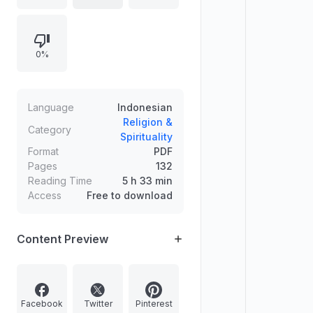
memiliki pengaruh mendalam bagi
jiwa, dengan penjelasan dari sisi
bahasa Arab. Contoh pembahasan
0%
meliputi Takbiratul Ihram, serta
penataan daftar isi yang mencakup
seluruh rukun dan doa inti shalat.
Language
Indonesian
Religion &
Category
Spirituality
Format
PDF
Pages
132
Reading Time
5 h 33 min
Access
Free to download
Content Preview
Facebook
Twitter
Pinterest