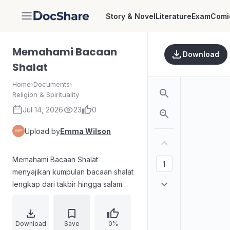
Story & Novel
Literature
Exam
Comi
DocShare
Memahami Bacaan
Download
Shalat
Home
›
Documents
›
Religion & Spirituality
Jul 14, 2026
23
0
Upload by
Emma Wilson
Memahami Bacaan Shalat
menyajikan kumpulan bacaan shalat
lengkap dari takbir hingga salam
beserta makna/tafsirnya. Buku
menekankan pentingnya memahami
doa yang dibaca agar shalat
Download
Save
0%