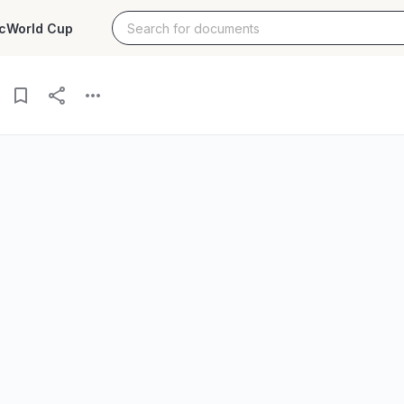
c
World Cup