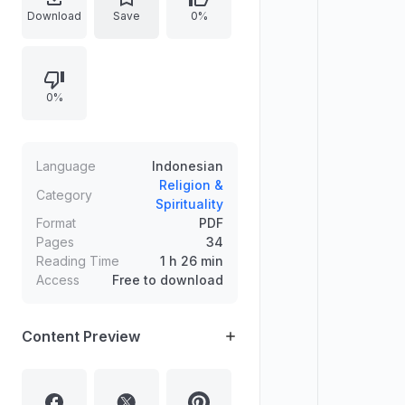
Uraian memuat perbedaan
Download
Save
0%
pemaknaan kalimat tauhid menurut
Tabligh, contoh kisah terkait
penafsiran tauhid, daftar syirik dan
0%
khurafat dalam kitab Tablighi
Nishab, serta penyebutan fatwa
terakhir yang dikaitkan dengan
Syaikh Bin Baz dan Syaikh
Language
Indonesian
Muhammad bin Ibrahim.
Religion &
Category
Spirituality
Format
PDF
Pages
34
Reading Time
1 h 26 min
Access
Free to download
Content Preview