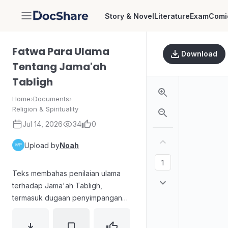
Story & Novel
Literature
Exam
Comi
DocShare
Fatwa Para Ulama
Download
Tentang Jama'ah
Tabligh
Home
›
Documents
›
Religion & Spirituality
Jul 14, 2026
34
0
Upload by
Noah
Teks membahas penilaian ulama
terhadap Jama'ah Tabligh,
termasuk dugaan penyimpangan
akidah dan bid'ah dalam dakwah
yang dipengaruhi tasawuf/tarekat.