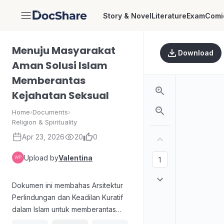
Story & Novel
Literature
Exam
Comi
DocShare
Menuju Masyarakat
Download
Aman Solusi Islam
Memberantas
Kejahatan Seksual
Home
›
Documents
›
Religion & Spirituality
Apr 23, 2026
20
0
Upload by
Valentina
Dokumen ini membahas Arsitektur
Perlindungan dan Keadilan Kuratif
dalam Islam untuk memberantas
kejahatan seksual, dengan