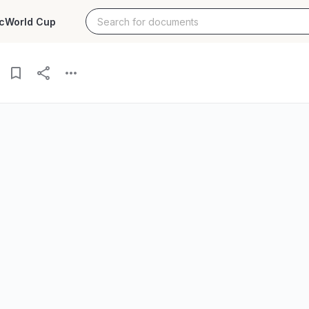
c
World Cup