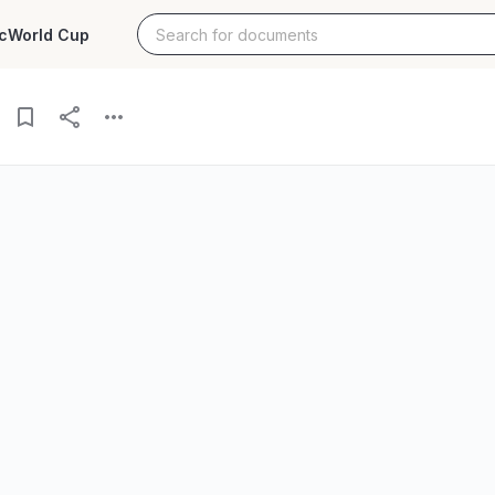
c
World Cup