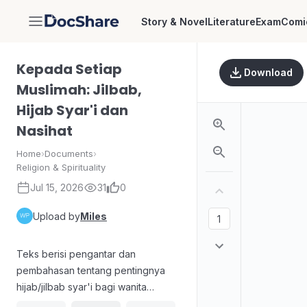
Story & Novel
Literature
Exam
Comi
DocShare
Kepada Setiap
Download
Muslimah: Jilbab,
Hijab Syar'i dan
Nasihat
Home
›
Documents
›
Religion & Spirituality
Jul 15, 2026
31
0
Upload by
Miles
Teks berisi pengantar dan
pembahasan tentang pentingnya
hijab/jilbab syar'i bagi wanita
Muslimah. Uraian menanggapi