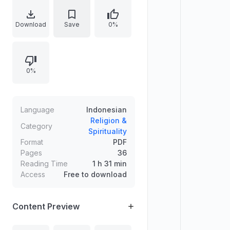
tuduhan terhadap Islam, mengajak
menjauhi ajakan setan, serta
Download
Save
0%
menekankan ketaatan kepada
perintah Allah. Disertakan rujukan
ayat Al-Qur'an dan pembahasan
0%
topik seperti rambu-rambu jalan,
peringatan/ancaman, dua golongan
yang belum pernah dilihat
Rasulullah, dan syarat-syarat hijab
Language
Indonesian
syar'i.
Religion &
Category
Spirituality
Format
PDF
Pages
36
Reading Time
1 h 31 min
Access
Free to download
Content Preview