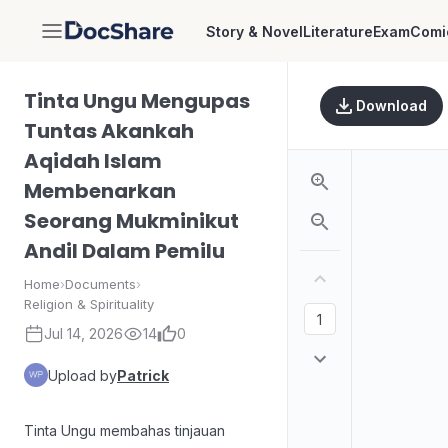
Story & Novel
Literature
Exam
Comi
DocShare
Tinta Ungu Mengupas
Download
Tuntas Akankah
Aqidah Islam
Membenarkan
Seorang Mukminikut
Andil Dalam Pemilu
Home
›
Documents
›
Religion & Spirituality
Jul 14, 2026
14
0
Upload by
Patrick
Tinta Ungu membahas tinjauan