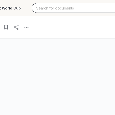
c
World Cup