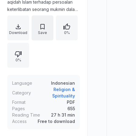
aqidah Islam terhadap persoalan
keterlibatan seorang mukmin dalam
pemilu. Materi menguraikan
pengertian, sejarah, tujuan, dan
mekanisme pemilu, serta
Download
Save
0%
memaparkan pandangan hukum
pemilu menurut Islam. Pembahasan
juga menyinggung kepemimpinan
0%
dalam Islam, peran politik, batas
kemampuan, dan hubungan antara
pemilu dan demokrasi.
Language
Indonesian
Religion &
Category
Spirituality
Format
PDF
Pages
655
Reading Time
27 h 31 min
Access
Free to download