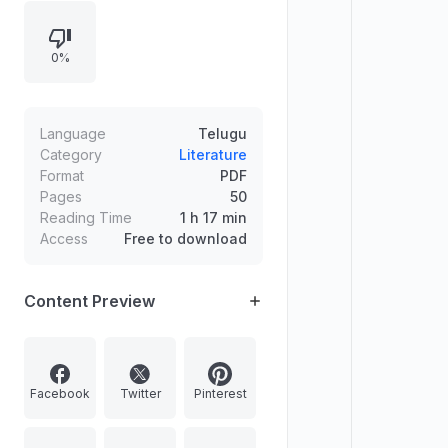
వర్గ చైతన్యం నిర్మాణం, కార్మిక-మేధావుల
అనుబంధం గురించి చర్చిస్తుంది.
0%
Language
Telugu
Category
Literature
Format
PDF
Pages
50
Reading Time
1 h 17 min
Access
Free to download
Content Preview
Facebook
Twitter
Pinterest