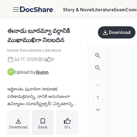
Story & Novel
Literature
Exam
Comi
DocShare
ఈనాడు బూరమ్వా వర్గానికి
Download
ముఖాముఖిగా నిలబదిన
Home
›
Documents
›
Literature
Jul 17, 2026
2
0
Upload by
Quinn
ఆర్థికాంశం పునాదిగా సామాజిక
పరిణామక్రమాన్ని, దానికి అనుగుణంగా
ఉనిర్మాణం (సూపర్‌స్ట్రక్చర్) ఏర్పడటాన్ని
వివరిస్తుంది. వర్గపోరాటం వల్ల పాలకవర్గాల్లోనే
ఉత్పన్నమయ్యే విచ్చిత్తి ప్రక్రియ ఎలా విప్లవ
వర్గంతో కలుస్తుందో చెబుతుంది. మార్క్స్/
Download
Save
0%
ఎంగిల్స్ ఆలోచనలతో పాటు మేధావుల పాత్ర,