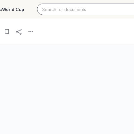
c
World Cup