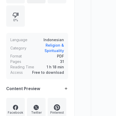
serta murid, serta menegaskan jenis
ilmu agama yang lebih utama untuk
dipelajari. Dilengkapi rujukan hadis
0%
serta ringkasan dari karya al-Imam
Muhammad al-Husain al-Ajurri.
Language
Indonesian
Religion &
Category
Spirituality
Format
PDF
Pages
31
Reading Time
1 h 18 min
Access
Free to download
Content Preview
Facebook
Twitter
Pinterest