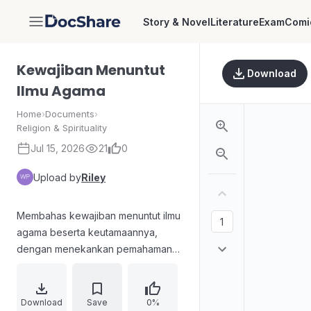
Story & Novel
Literature
Exam
Comi
DocShare
Kewajiban Menuntut
Download
Ilmu Agama
Home
›
Documents
›
Religion & Spirituality
Jul 15, 2026
21
0
Upload by
Riley
Membahas kewajiban menuntut ilmu
agama beserta keutamaannya,
dengan menekankan pemahaman
agama sebagai tanda kehendak
kebaikan dari Allah. Menguraikan
adab dan kerendahan hati guru
Download
Save
0%