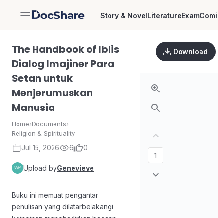
Story & Novel
Literature
Exam
Comi
DocShare
The Handbook of Iblis
Download
Dialog Imajiner Para
Setan untuk
Menjerumuskan
Manusia
Home
›
Documents
›
Religion & Spirituality
Jul 15, 2026
6
0
Upload by
Genevieve
Buku ini memuat pengantar
penulisan yang dilatarbelakangi