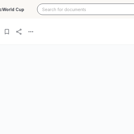
c
World Cup