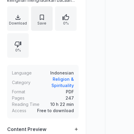
keinginan menghadirkan bacaan
keluarga bagi dua puteri penulis.
Karya berfokus pada dialog imajiner
para setan yang bertujuan
Download
Save
0%
menjerumuskan manusia, dengan
penekanan pada nilai-nilai ketaatan
dan doa yang tercermin dalam
0%
kutipan pembuka.
Language
Indonesian
Religion &
Category
Spirituality
Format
PDF
Pages
247
Reading Time
10 h 22 min
Access
Free to download
Content Preview