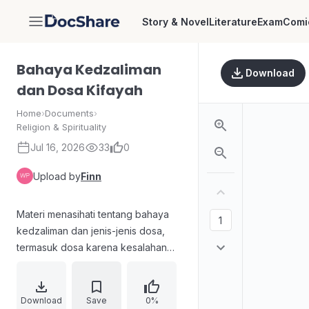
Story & Novel
Literature
Exam
Comi
DocShare
Bahaya Kedzaliman
Download
dan Dosa Kifayah
Home
›
Documents
›
Religion & Spirituality
Jul 16, 2026
33
0
Upload by
Finn
Materi menasihati tentang bahaya
kedzaliman dan jenis-jenis dosa,
termasuk dosa karena kesalahan
diri, kesalahan orang lain, serta
kesalahan terhadap sesama.
Dijelaskan bahwa ibadah seperti
Download
Save
0%